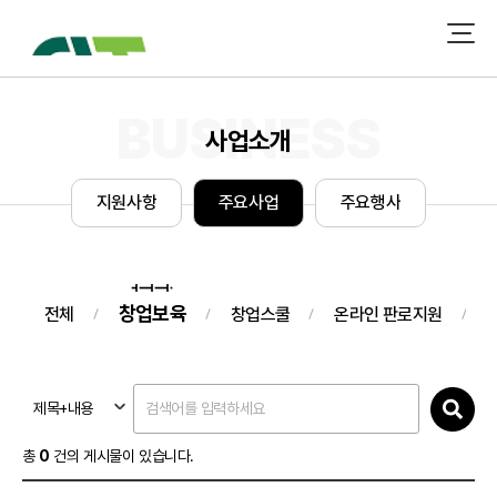
사업소개
지
원
사
항
주
요
사
업
주
요
행
사
창업보육
전체
창업스쿨
온라인 판로지원
제목+내용
총
0
건의 게시물이 있습니다.