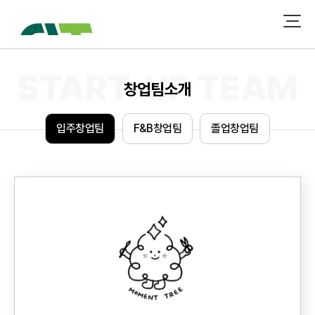
창업팀소개
입
주
창
업
팀
F
&
B
창
업
팀
졸
업
창
업
팀