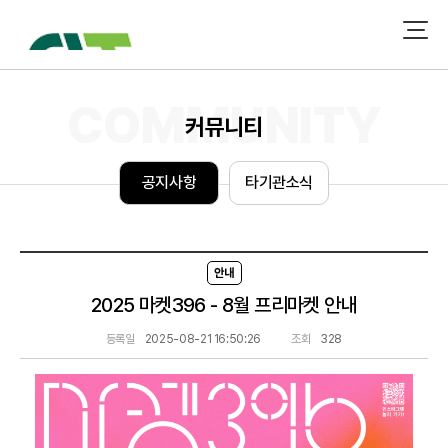
커뮤니티
공
지
사
항
타
기
관
소
식
안내
2025 마켓396 - 8월 프리마켓 안내
등록일
2025-08-21 16:50:26
조회
328