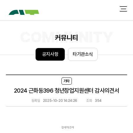
커뮤니티
공
지
사
항
타
기
관
소
식
기타
2024 근화동396 청년창업지원센터 감사의견서
등록일
2025-10-20 14:24:26
조회
354