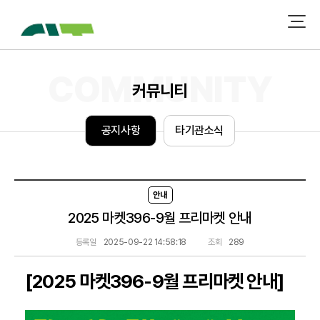
커뮤니티
공
지
사
항
타
기
관
소
식
안내
2025 마켓396-9월 프리마켓 안내
등록일
2025-09-22 14:58:18
조회
289
[2025 마켓396-9월 프리마켓 안내]