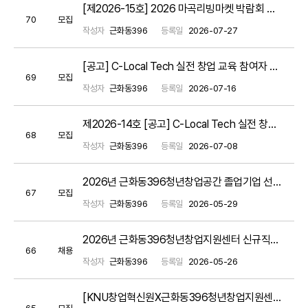
[제2026-15호] 2026 마곡리빙마켓 박람회 참가 입주기업 모집 공고(~8/3까지) / *모집완료*
70
모집
작성자
근화동396
등록일
2026-07-27
[공고] C-Local Tech 실전 창업 교육 참여자 모집 공고(기간연장)
69
모집
작성자
근화동396
등록일
2026-07-16
제2026-14호 [공고] C-Local Tech 실전 창업 교육 참여자 모집 공고
68
모집
작성자
근화동396
등록일
2026-07-08
2026년 근화동396청년창업공간 졸업기업 선택형 맞춤형 지원 프로그램 서류평가 결과 공고
67
모집
작성자
근화동396
등록일
2026-05-29
2026년 근화동396청년창업지원센터 신규직원 채용공고
66
채용
작성자
근화동396
등록일
2026-05-26
[KNU창업혁신원X근화동396청년창업지원센터] 2026년 근화동396 창업동아리 경진대회
65
모집