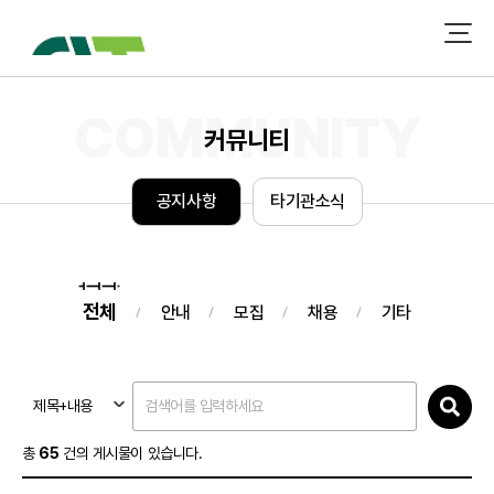
커뮤니티
공
지
사
항
타
기
관
소
식
전체
안내
모집
채용
기타
제목+내용
총
65
건의 게시물이 있습니다.