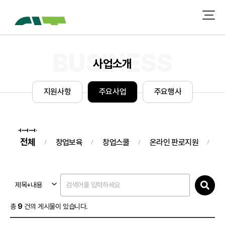
사업소개
지
원
사
항
주
요
사
업
주
요
행
사
전체
창업보육
창업스쿨
온라인 판로지원
오
제목+내용
총
9
건의 게시물이 있습니다.