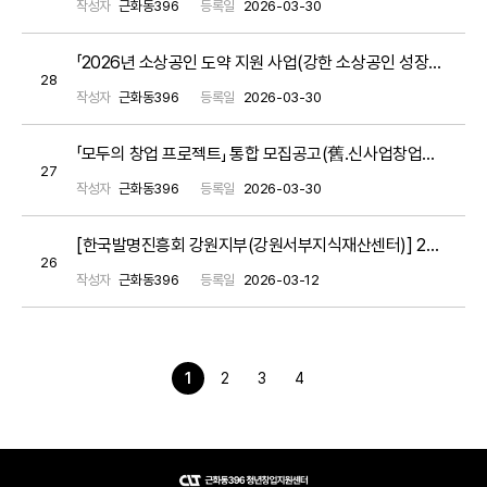
작성자
근화동396
등록일
2026-03-30
「2026년 소상공인 도약 지원 사업(강한 소상공인 성장지원)」 소상공인 모집 공고
28
작성자
근화동396
등록일
2026-03-30
「모두의 창업 프로젝트」 통합 모집공고(舊.신사업창업사관학교)
27
작성자
근화동396
등록일
2026-03-30
[한국발명진흥회 강원지부(강원서부지식재산센터)] 2026년 강원특별자치도 지식재산 첫걸음 사업 참여기업 모집(~3. 27.)
26
작성자
근화동396
등록일
2026-03-12
1
2
3
4