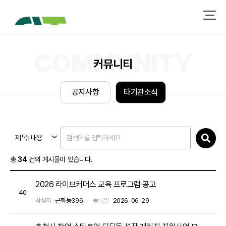
커뮤니티
공
지
사
항
타
기
관
소
식
제목+내용
총
34
건의 게시물이 있습니다.
2026 라이브커머스 교육 프로그램 공고
40
작성자
근화동396
등록일
2026-06-29