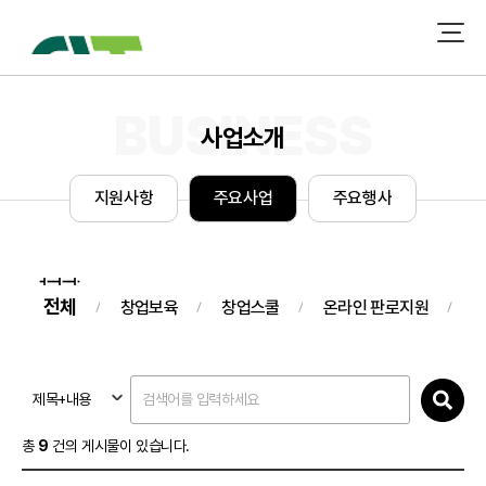
사업소개
지
원
사
항
주
요
사
업
주
요
행
사
전체
창업보육
창업스쿨
온라인 판로지원
오
제목+내용
총
9
건의 게시물이 있습니다.