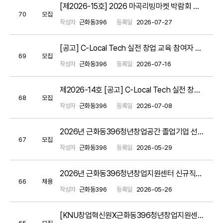
[제2026-15호] 2026 마곡리빙마켓 박람회 참가 입주기업 모집 공고(~8/3까지) / *모집완료*
70
모집
작성자
근화동396
등록일
2026-07-27
[공고] C-Local Tech 실전 창업 교육 참여자 모집 공고(기간연장)
69
모집
작성자
근화동396
등록일
2026-07-16
제2026-14호 [공고] C-Local Tech 실전 창업 교육 참여자 모집 공고
68
모집
작성자
근화동396
등록일
2026-07-08
2026년 근화동396청년창업공간 졸업기업 선택형 맞춤형 지원 프로그램 서류평가 결과 공고
67
모집
작성자
근화동396
등록일
2026-05-29
2026년 근화동396청년창업지원센터 신규직원 채용공고
66
채용
작성자
근화동396
등록일
2026-05-26
[KNU창업혁신원X근화동396청년창업지원센터] 2026년 근화동396 창업동아리 경진대회
65
모집