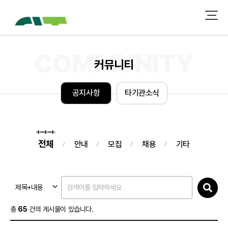
커뮤니티
공
지
사
항
타
기
관
소
식
전체
안내
모집
채용
기타
제목+내용
총
65
건의 게시물이 있습니다.