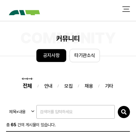
커뮤니티
공
지
사
항
타
기
관
소
식
전체
안내
모집
채용
기타
제목+내용
총
65
건의 게시물이 있습니다.