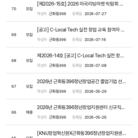
[제2026-15호] 2026 마곡리빙마켓 박람회 참가 입주기업 모집 공고(~8/3까지) / *모집완료*
70
모집
작성자
근화동396
등록일
2026-07-27
[공고] C-Local Tech 실전 창업 교육 참여자 모집 공고(기간연장)
69
모집
작성자
근화동396
등록일
2026-07-16
제2026-14호 [공고] C-Local Tech 실전 창업 교육 참여자 모집 공고
68
모집
작성자
근화동396
등록일
2026-07-08
2026년 근화동396청년창업공간 졸업기업 선택형 맞춤형 지원 프로그램 서류평가 결과 공고
67
모집
작성자
근화동396
등록일
2026-05-29
2026년 근화동396청년창업지원센터 신규직원 채용공고
66
채용
작성자
근화동396
등록일
2026-05-26
[KNU창업혁신원X근화동396청년창업지원센터] 2026년 근화동396 창업동아리 경진대회
65
모집