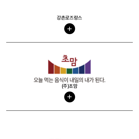
강촌로즈랑스
(주)초맘