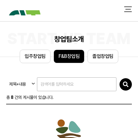
창업팀소개
입
주
창
업
팀
F
&
B
창
업
팀
졸
업
창
업
팀
제목+내용
총
8
건의 게시물이 있습니다.