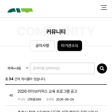
커뮤니티
공
지
사
항
타
기
관
소
식
제목+내용
총
34
건의 게시물이 있습니다.
2026 라이브커머스 교육 프로그램 공고
40
작성자
근화동396
등록일
2026-06-29