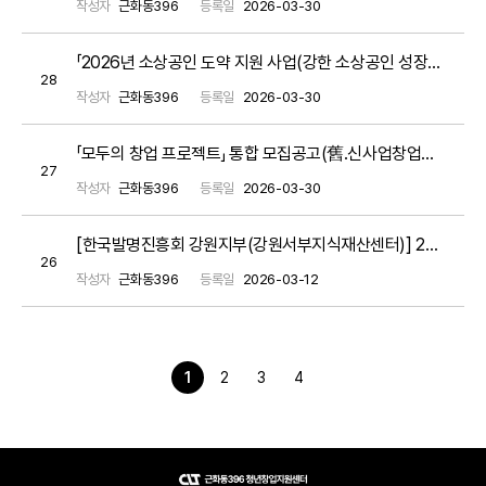
작성자
근화동396
등록일
2026-03-30
「2026년 소상공인 도약 지원 사업(강한 소상공인 성장지원)」 소상공인 모집 공고
28
작성자
근화동396
등록일
2026-03-30
「모두의 창업 프로젝트」 통합 모집공고(舊.신사업창업사관학교)
27
작성자
근화동396
등록일
2026-03-30
[한국발명진흥회 강원지부(강원서부지식재산센터)] 2026년 강원특별자치도 지식재산 첫걸음 사업 참여기업 모집(~3. 27.)
26
작성자
근화동396
등록일
2026-03-12
1
2
3
4