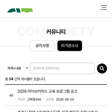
커뮤니티
공
지
사
항
타
기
관
소
식
제목+내용
총
34
건의 게시물이 있습니다.
2026 라이브커머스 교육 프로그램 공고
40
작성자
근화동396
등록일
2026-06-29