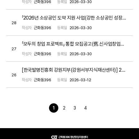
작성자
근화동396
등록일
2026-03-30
「2026년 소상공인 도약 지원 사업(강한 소상공인 성장지원)」 소상공인 모집 공고
28
작성자
근화동396
등록일
2026-03-30
「모두의 창업 프로젝트」 통합 모집공고(舊.신사업창업사관학교)
27
작성자
근화동396
등록일
2026-03-30
[한국발명진흥회 강원지부(강원서부지식재산센터)] 2026년 강원특별자치도 지식재산 첫걸음 사업 참여기업 모집(~3. 27.)
26
작성자
근화동396
등록일
2026-03-12
1
2
3
4