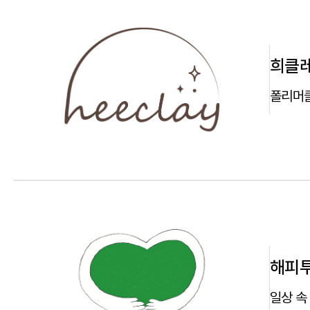
희클
폴리머클
해피
일상 속