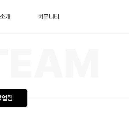
소개
커뮤니티
창
업
팀