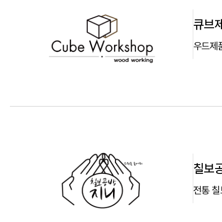
큐브
우드제품
칠보
전통 칠