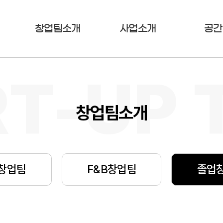
창업팀소개
사업소개
공간
창업팀소개
창
업
팀
F
&
B
창
업
팀
졸
업